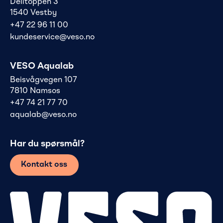
Delitoppen 3
1540 Vestby
+47 22 96 11 00
kundeservice@veso.no
VESO Aqualab
Beisvågvegen 107
7810 Namsos
+47 74 21 77 70
aqualab@veso.no
Har du spørsmål?
Kontakt oss