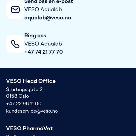
Send oss en e-post
VESO Aqualab
aqualab@veso.no
Ring oss
VESO Aqualab
+47 74 21 77 70
VESO Head Office
Stortingsgata 2
0158 Oslo
+47 22 96 11 00
kundeservice@veso.no
VESO PharmaVet