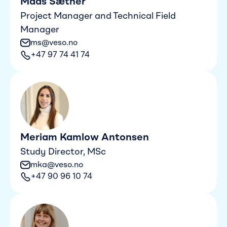
Mads Sæther
Project Manager and Technical Field
Manager
ms@veso.no
+47 97 74 41 74
Meriam Kamlow Antonsen
Study Director, MSc
mka@veso.no
+47 90 96 10 74