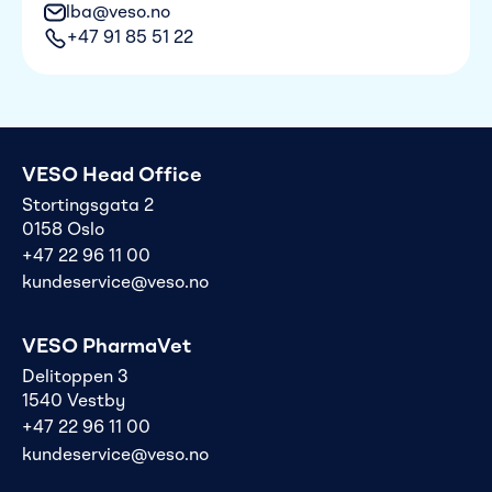
lba@veso.no
+47 91 85 51 22
VESO Head Office
Stortingsgata 2
0158 Oslo
+47 22 96 11 00
kundeservice@veso.no
VESO PharmaVet
Delitoppen 3
1540 Vestby
+47 22 96 11 00
kundeservice@veso.no