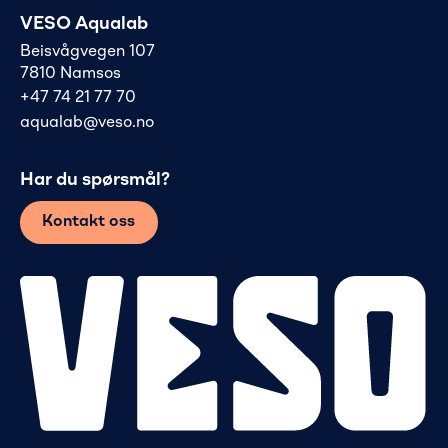
VESO Aqualab
Beisvågvegen 107
7810 Namsos
+47 74 21 77 70
aqualab@veso.no
Har du spørsmål?
Kontakt oss