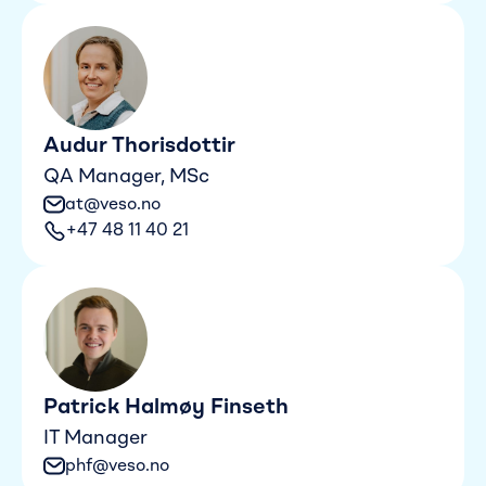
Audur Thorisdottir
QA Manager, MSc
at@veso.no
+47 48 11 40 21
Patrick Halmøy Finseth
IT Manager
phf@veso.no