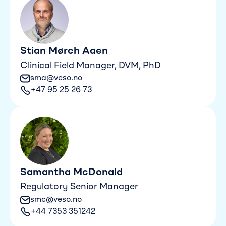
Stian Mørch Aaen
Clinical Field Manager, DVM, PhD
sma@veso.no
+47 95 25 26 73
Samantha McDonald
Regulatory Senior Manager
smc@veso.no
+44 7353 351242