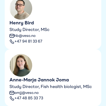
Henry Bird
Study Director, MSc
hb@veso.no
+47 94 81 33 67
Anne-Marja Jannok Joma
Study Director, Fish health biologist, MSc
amjj@veso.no
+47 48 85 33 73